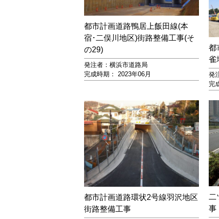
都市計画道路鴨居上飯田線(本
宿･二俣川地区)街路整備工事(そ
都
の29)
雀
発注者：横浜市道路局
完成時期： 2023年06月
発
完成
二
都市計画道路環状2号線羽沢地区
事
街路整備工事