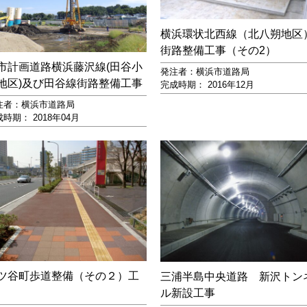
横浜環状北西線（北八朔地区
街路整備工事（その2）
市計画道路横浜藤沢線(田谷小
発注者：横浜市道路局
地区)及び田谷線街路整備工事
完成時期： 2016年12月
注者：横浜市道路局
時期： 2018年04月
ツ谷町歩道整備（その２）工
三浦半島中央道路 新沢トン
ル新設工事