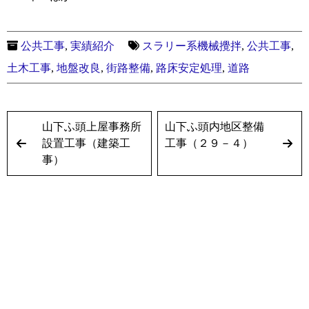
公共工事
,
実績紹介
スラリー系機械攪拌
,
公共工事
,
土木工事
,
地盤改良
,
街路整備
,
路床安定処理
,
道路
山下ふ頭上屋事務所
山下ふ頭内地区整備
設置工事（建築工
工事（２９－４）
事）