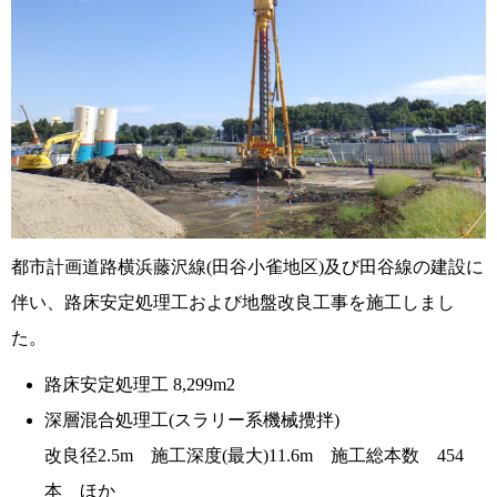
都市計画道路横浜藤沢線(田谷小雀地区)及び田谷線の建設に
伴い、路床安定処理工および地盤改良工事を施工しまし
た。
路床安定処理工 8,299m2
深層混合処理工(スラリー系機械攪拌)
改良径2.5m 施工深度(最大)11.6m 施工総本数 454
本 ほか