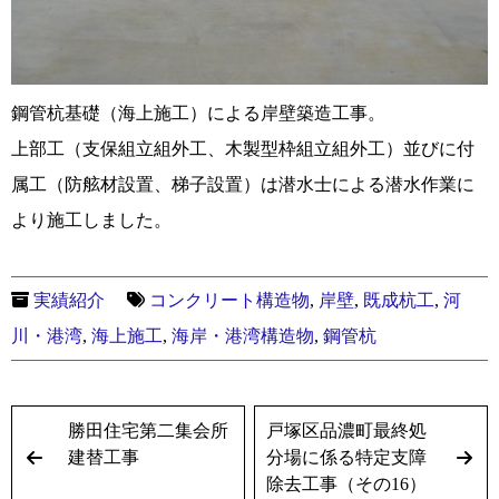
鋼管杭基礎（海上施工）による岸壁築造工事。
上部工（支保組立組外工、木製型枠組立組外工）並びに付
属工（防舷材設置、梯子設置）は潜水士による潜水作業に
より施工しました。
実績紹介
コンクリート構造物
,
岸壁
,
既成杭工
,
河
川・港湾
,
海上施工
,
海岸・港湾構造物
,
鋼管杭
勝田住宅第二集会所
戸塚区品濃町最終処
建替工事
分場に係る特定支障
除去工事（その16）