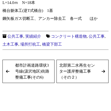
L=14.0ｍ N=18本
橋台躯体工(逆T式橋台) 1基
鋼矢板ガス切断工、アンカー除去工 各一式 ほか
公共工事
,
実績紹介
コンクリート構造物
,
公共工事
,
土木工事
,
場所打杭工
,
橋梁下部工
都市計画道路環状3
北部第二水再生セン
号線(汲沢地区)街路
ター護岸整備工事
整備工事(その6)
（その２）